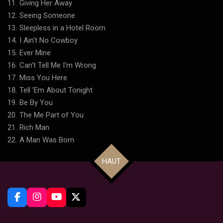
Giving Her Away
Seeing Someone
Sleepless in a Hotel Room
I Ain't No Cowboy
Ever Mine
Can't Tell Me I'm Wrong
Miss You Here
Tell 'Em About Tonight
Be By You
The Me Part of You
Rich Man
A Man Was Born
HAUT
F
I
Y
X
a
n
o
c
s
u