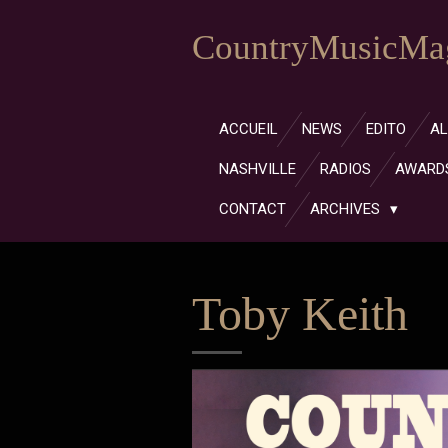
Passer
CountryMusicMag
au
contenu
principal
ACCUEIL
NEWS
EDITO
A
NASHVILLE
RADIOS
AWARD
CONTACT
ARCHIVES
Toby Keith