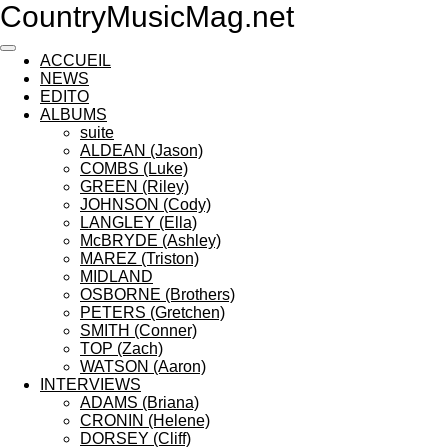
CountryMusicMag.net
Passer
au
contenu
ACCUEIL
principal
NEWS
EDITO
ALBUMS
suite
ALDEAN (Jason)
COMBS (Luke)
GREEN (Riley)
JOHNSON (Cody)
LANGLEY (Ella)
McBRYDE (Ashley)
MAREZ (Triston)
MIDLAND
OSBORNE (Brothers)
PETERS (Gretchen)
SMITH (Conner)
TOP (Zach)
WATSON (Aaron)
INTERVIEWS
ADAMS (Briana)
CRONIN (Helene)
DORSEY (Cliff)