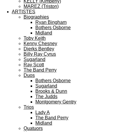
KELLY (Kimberly)
MAREZ (Triston)
ARTISTES
Biographies
Ryan Bingham
Bothers Osborne
Midland
Toby Keith
Kenny Chesney
Dierks Bentley
Billy Ray Cyrus
Sugarland
Ray Scott
The Band Perry
Duos
Bothers Osborne
Sugarland
Brooks & Dunn
The Judds
Montgomery Gentry
Trios
Lady A
The Band Perry
Midland
Quatuors