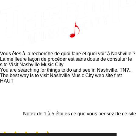
Vous êtes à la recherche de quoi faire et quoi voir à Nashville ?
La meilleure façon de procéder est sans doute de consulter le
site Visit Nashville Music City
You are searching for things to do and see in Nashville, TN?...
The best way is to visit Nashville Music City web site first
HAUT
F
I
Y
X
a
n
o
c
s
u
e
t
T
Notez de 1 à 5 étoiles ce que vous pensez de ce site
b
a
u
o
g
b
o
r
e
1
2
3
4
5
k
a
É
E