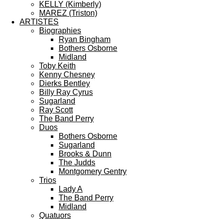
KELLY (Kimberly)
MAREZ (Triston)
ARTISTES
Biographies
Ryan Bingham
Bothers Osborne
Midland
Toby Keith
Kenny Chesney
Dierks Bentley
Billy Ray Cyrus
Sugarland
Ray Scott
The Band Perry
Duos
Bothers Osborne
Sugarland
Brooks & Dunn
The Judds
Montgomery Gentry
Trios
Lady A
The Band Perry
Midland
Quatuors