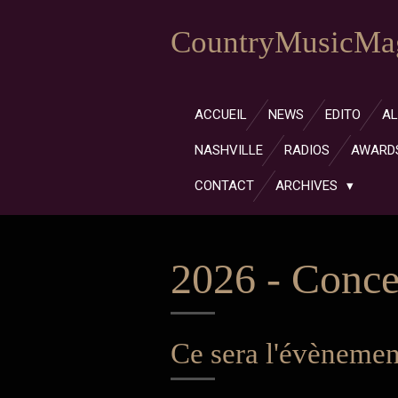
Passer
CountryMusicMag
au
contenu
principal
ACCUEIL
NEWS
EDITO
A
NASHVILLE
RADIOS
AWARD
CONTACT
ARCHIVES
2026 - Conce
Ce sera l'évènement