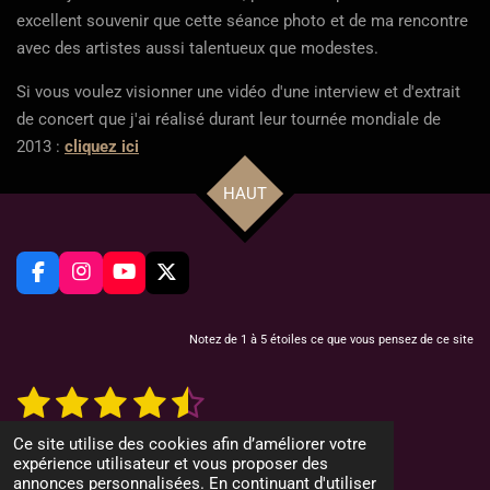
excellent souvenir que cette séance photo et de ma rencontre
avec des artistes aussi talentueux que modestes.
Si vous voulez visionner une vidéo d'une interview et d'extrait
de concert que j'ai réalisé durant leur tournée mondiale de
2013 :
cliquez ici
HAUT
F
I
Y
X
a
n
o
c
s
u
e
t
T
Notez de 1 à 5 étoiles ce que vous pensez de ce site
b
a
u
o
g
b
1
2
3
4
5
E
É
o
r
e
n
v
k
a
v
é
é
é
é
é
a
o
m
12 votes
Ce site utilise des cookies afin d’améliorer votre
y
l
© 2022 CountryMusicMag.net
t
t
t
t
t
expérience utilisateur et vous proposer des
e
u
r
Propulsé par
Webador
annonces personnalisées. En continuant d'utiliser