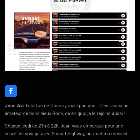
F
a
c
Jean Avril
est fan de Country mais pas que... C'est aussi un
e
amateur de bons vieux Rock, ce en quoi je le rejoins aussi !
b
o
Chaque jeudi de 21h à 22h, Jean vous embarque pour une
o
k
heure de voyage avec Sunset Highway, un road trip musical