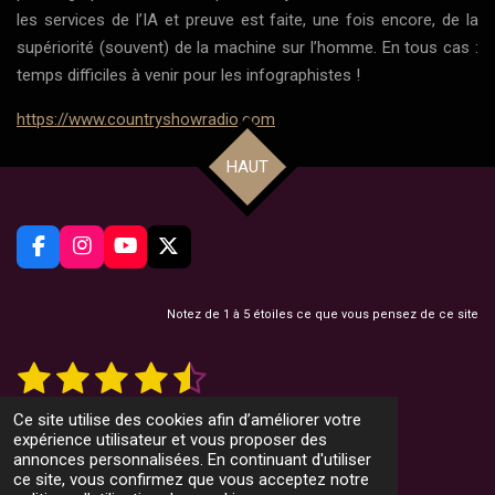
les services de l’IA et preuve est faite, une fois encore, de la
supériorité (souvent) de la machine sur l’homme. En tous cas :
temps difficiles à venir pour les infographistes !
https://www.countryshowradio.com
HAUT
F
I
Y
X
a
n
o
c
s
u
e
t
T
Notez de 1 à 5 étoiles ce que vous pensez de ce site
b
a
u
o
g
b
1
2
3
4
5
E
É
o
r
e
n
v
k
a
v
é
é
é
é
é
a
o
m
12 votes
Ce site utilise des cookies afin d’améliorer votre
y
l
© 2022 CountryMusicMag.net
t
t
t
t
t
expérience utilisateur et vous proposer des
e
u
r
Propulsé par
Webador
annonces personnalisées. En continuant d'utiliser
l
a
o
o
o
o
o
ce site, vous confirmez que vous acceptez notre
'
t