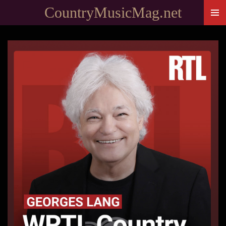
CountryMusicMag.net
Passer
au
contenu
principal