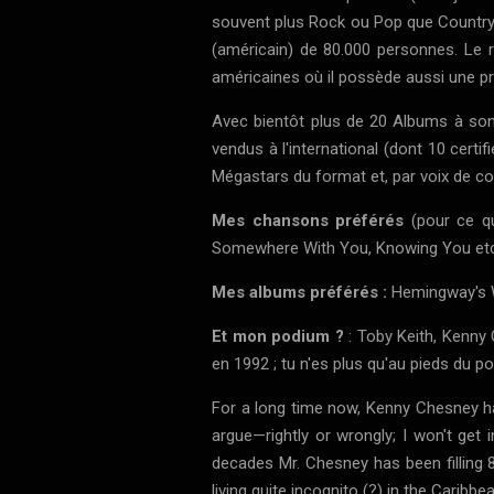
souvent plus Rock ou Pop que Country..
(américain) de 80.000 personnes. Le r
américaines où il possède aussi une pr
Avec bientôt plus de 20 Albums à son 
vendus à l'international (dont 10 certi
Mégastars du format et, par voix de co
Mes chansons préférés
(pour ce qu
Somewhere With You, Knowing You etc..
Mes albums préférés :
Hemingway's W
Et mon podium ?
:
Toby Keith, Kenn
en 1992 ; tu n'es plus qu'au pieds du po
For a long time now, Kenny Chesney has
argue—rightly or wrongly; I won't get
decades Mr. Chesney has been filling 
living quite incognito (?) in the Caribb