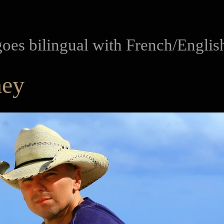
goes bilingual with French/Englis
ney