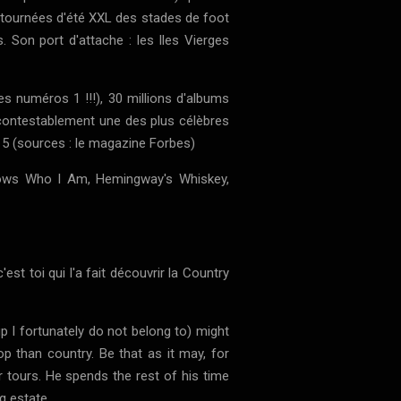
e tournées d'été XXL des stades de foot
 Son port d'attache : les Iles Vierges
s numéros 1 !!!), 30 millions d'albums
 incontestablement une des plus célèbres
015 (sources : le magazine Forbes)
Knows Who I Am, Hemingway's Whiskey,
est toi qui l'a fait découvrir la Country
p I fortunately do not belong to) might
p than country. Be that as it may, for
 tours. He spends the rest of his time
g estate.