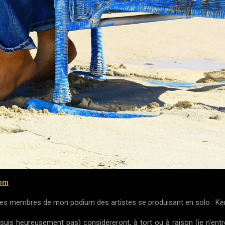
om
 des membres de mon podium des artistes se produisant en solo : K
 suis heureusement pas) considéreront, à tort ou à raison (je n'entre