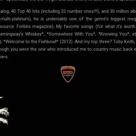
talog, 40 Top 40 hits (including 32 number ones!!!), and 30 million 
 multi-platinum), he is undeniably one of the genre's biggest me
 (source: Forbes magazine). My favorite songs (for what it's worth
emingway's Whiskey*, *Somewhere With You*, *Knowing You*, etc. 
 *Welcome to the Fishbowl* (2012). And my top three? Toby Keith, Ke
though you were the one who introduced me to country music back in
hers.