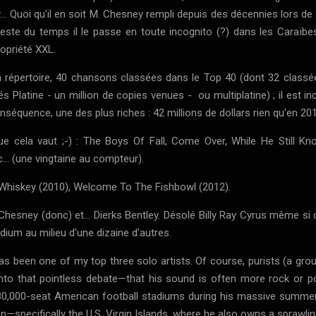
. Quoi qu'il en soit M. Chesney rempli depuis des décennies lors d
este du temps il le passe en toute incognito (?) dans les Caraïbes.
opriété XXL.
répertoire, 40 chansons classées dans le Top 40 (dont 32 classée
fiés Platine - un million de copies venues - ou multiplatine) ; il est
nséquence, une des plus riches : 42 millions de dollars rien qu'en 2
e cela vaut ;-) : The Boys Of Fall, Come Over, While He Still 
. (une vingtaine au compteur).
hiskey (2010), Welcome To The Fishbowl (2012).
y Chesney
(donc) et...
Dierks Bentley
. Désolé
Billy Ray Cyrus
même si c'
dium au milieu d'une dizaine d'autres.
 been one of my top three solo artists. Of course, purists (a grou
 into that pointless debate—that his sound is often more rock or po
80,000-seat American football stadiums during his massive summer
ean—specifically the U.S. Virgin Islands, where he also owns a sprawlin