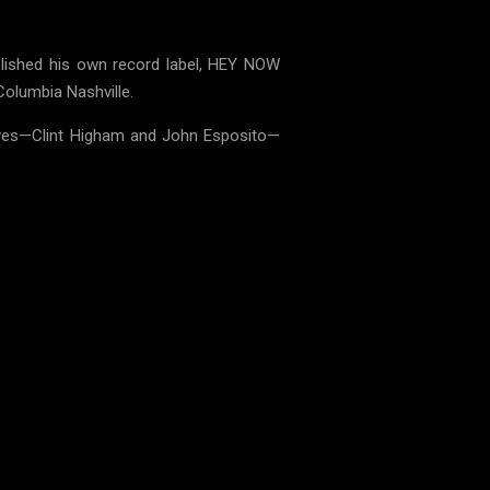
lished his own record label, HEY NOW
Columbia Nashville.
ives—Clint Higham and John Esposito—