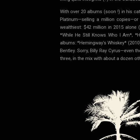
With over 20 albums (soon !) in his ca
Platinum—selling a million copies—or
wealthiest: $42 million in 2015 alone
*While He Still Knows Who I Am*, *H
albums: *Hemingway's Whiskey* (2010),
Bentley. Sorry, Billy Ray Cyrus—even 
three, in the mix with about a dozen ot