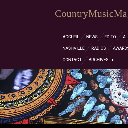
Passer
CountryMusicMag
au
contenu
principal
ACCUEIL
NEWS
EDITO
A
NASHVILLE
RADIOS
AWARD
CONTACT
ARCHIVES