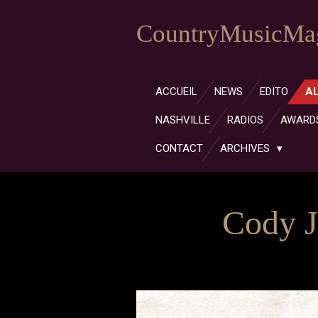
Passer
CountryMusicMag
au
contenu
principal
ACCUEIL
NEWS
EDITO
A
NASHVILLE
RADIOS
AWARD
CONTACT
ARCHIVES
Cody J