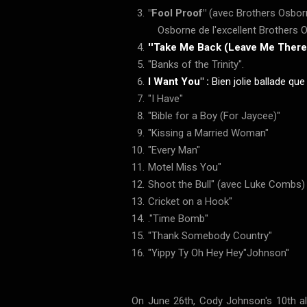
"Fool Proof"
(avec Brothers Osbor
Osborne de l'excellent Brothers 
''Take Me Back (Leave Me There
"Banks of the Trinity".
I Want You" :
Bien jolie ballade qu
"I Have"
"Bible for a Boy (For Jaycee)"
"Kissing a Married Woman"
"Every Man"
Motel Miss You"
Shoot the Bull" (avec Luke Combs)
Cricket on a Hook"
."Time Bomb"
"Thank Somebody Country"
"Yippy Ty Oh Hey Hey"Johnson''
On June 26th, Cody Johnson's 10th al