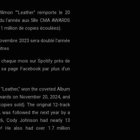
lmon ''''Leather'' remporte le 20
m du l'année aux 58e CMA AWARDS
it 1 million de copies écoulées).
3 novembre 2023 sera doublé l'année
itres
 chaque mois sur Spotify près de
sur sa page Facebook par plus d'un
, "Leather," won the coveted Album
wards on November 20, 2024, and
copies sold). The original 12-track
 was followed the next year by a
026, Cody Johnson had nearly 13
y! He also had over 1.7 million