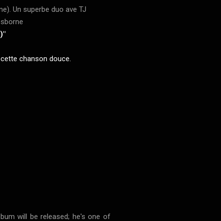
ne). Un
superbe
duo ave TJ
Osborne
)"
e cette chanson douce.
bum will be released; he's one of