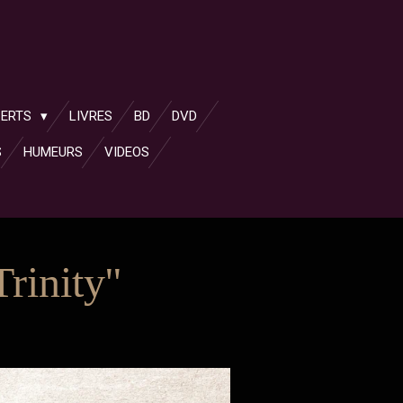
CERTS
LIVRES
BD
DVD
S
HUMEURS
VIDEOS
inity''