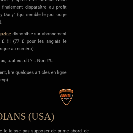
inalement disparaître au profit
 Daily'' (qui semble le jour ou je
).
azine
disponible sur abonnement
 £ !!! (77 £ pour les anglais le
iosque au numéro).
, tout est dit ?... Non !?!...
t, lire quelques articles en ligne
ump).
IANS (USA)
e le laisse pas supposer de prime abord, de