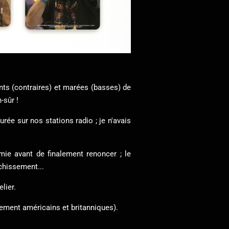
nts (contraires) et marées (basses) de
-sûr !
urée sur nos stations radio ; je n'avais
mie avant de finalement renoncer ; le
chissement...
lier.
ement américains et britanniques).