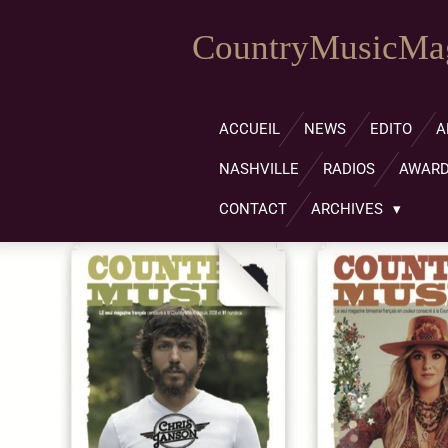
Passer
CountryMusicMag
au
contenu
principal
ACCUEIL
NEWS
EDITO
A
NASHVILLE
RADIOS
AWAR
CONTACT
ARCHIVES