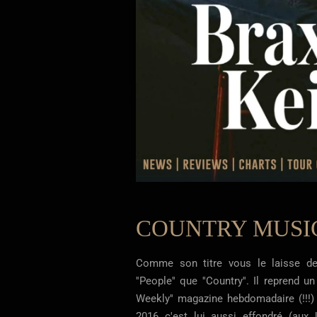
COUNTRY MUSIC
Comme son titre vous le laisse de
''People'' que ''Country''. Il reprend 
Weekly'' magazine hebdomadaire (!!!)
2016 c'est lui aussi effondré (aux