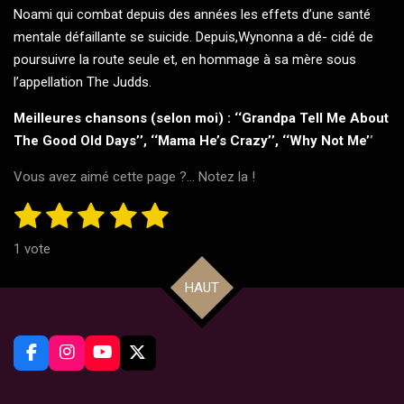
Noami qui combat depuis des années les effets d’une santé
mentale défaillante se suicide. Depuis,Wynonna a dé- cidé de
poursuivre la route seule et, en hommage à sa mère sous
l’appellation The Judds.
Meilleures chansons (selon moi) : ‘‘Grandpa Tell Me About
The Good Old Days’’, ‘‘Mama He’s Crazy’’, ‘‘Why Not Me’
’
Vous avez aimé cette page ?... Notez la !
1
2
3
4
5
E
É
n
v
é
é
é
é
é
v
1 vote
a
o
t
t
t
t
t
y
l
HAUT
e
o
o
o
o
o
u
r
i
i
i
i
i
l
a
'
t
l
l
l
l
l
é
F
I
Y
X
i
v
a
n
o
e
e
e
e
e
a
c
s
u
o