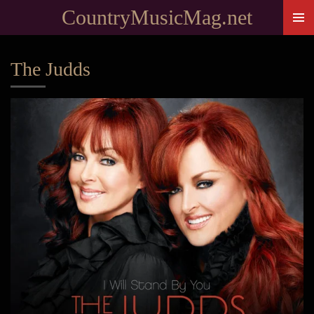
CountryMusicMag.net
Passer
au
contenu
The Judds
principal