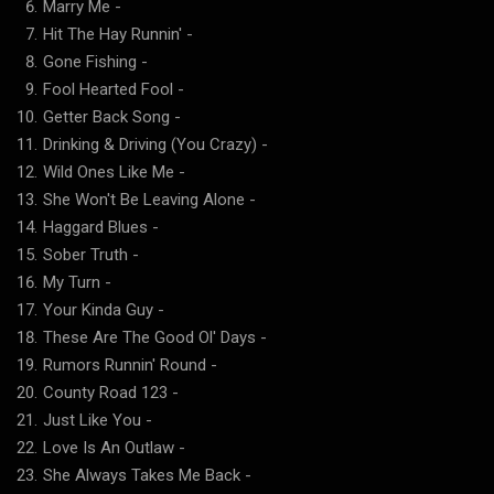
Marry Me
-
Hit The Hay Runnin'
-
Gone Fishing
-
Fool Hearted Fool
-
Getter Back Song
-
Drinking & Driving (You Crazy)
-
Wild Ones Like Me
-
She Won't Be Leaving Alone
-
Haggard Blues
-
Sober Truth
-
My Turn
-
Your Kinda Guy
-
These Are The Good Ol' Days
-
Rumors Runnin' Round
-
County Road 123
-
Just Like You
-
Love Is An Outlaw
-
She Always Takes Me Back
-