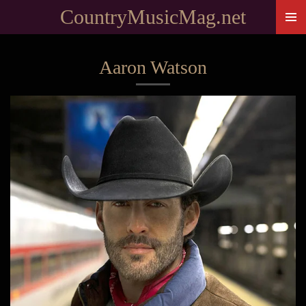
CountryMusicMag.net
Passer
au
contenu
Aaron Watson
principal