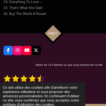
Everything To Lose
-
That's What She Said
-
Buy The World A Round
HAUT
F
I
Y
X
a
n
o
c
s
u
e
t
T
Notez de 1 à 5 étoiles ce que vous pensez de ce site
b
a
u
o
g
b
1
2
3
4
5
E
É
o
r
e
n
v
k
a
v
é
é
é
é
é
a
o
m
12 votes
Ce site utilise des cookies afin d’améliorer votre
y
l
© 2022 CountryMusicMag.net
t
t
t
t
t
expérience utilisateur et vous proposer des
e
u
r
Propulsé par
Webador
annonces personnalisées. En continuant d'utiliser
l
a
o
o
o
o
o
ce site, vous confirmez que vous acceptez notre
'
t
politique d’utilisation des cookies.
é