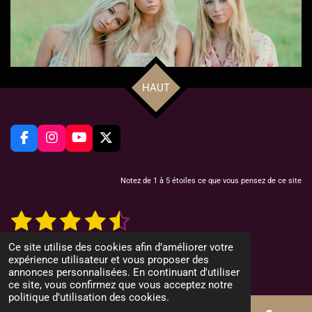
HAUT
F
I
Y
X
a
n
o
c
s
u
e
t
T
Notez de 1 à 5 étoiles ce que vous pensez de ce site
b
a
u
o
g
b
1
2
3
4
5
E
É
o
r
e
n
v
k
a
v
é
é
é
é
é
a
o
m
12 votes
Ce site utilise des cookies afin d’améliorer votre
y
l
© 2022 CountryMusicMag.net
t
t
t
t
t
expérience utilisateur et vous proposer des
e
u
r
Propulsé par
Webador
annonces personnalisées. En continuant d'utiliser
l
a
o
o
o
o
o
ce site, vous confirmez que vous acceptez notre
'
t
politique d’utilisation des cookies.
é
i
i
i
i
i
i
v