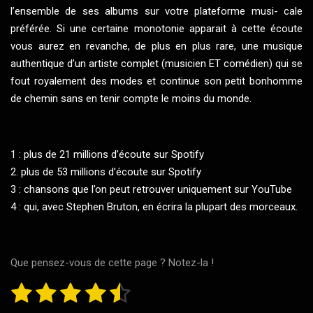
l’ensemble de ses albums sur votre plateforme musi- cale
préférée. Si une certaine monotonie apparait à cette écoute
vous aurez en revanche, de plus en plus rare, une musique
authentique d’un artiste complet (musicien ET comédien) qui se
fout royalement des modes et continue son petit bonhomme
de chemin sans en tenir compte le moins du monde.
1 : plus de 21 millions d’écoute sur Spotify
2. plus de 53 millions d’écoute sur Spotify
3 : chansons que l’on peut retrouver uniquement sur YouTube
4 : qui, avec Stephen Bruton, en écrira la plupart des morceaux.
Que pensez-vous de cette page ? Notez-la !
1
2
3
4
5
E
É
n
v
v