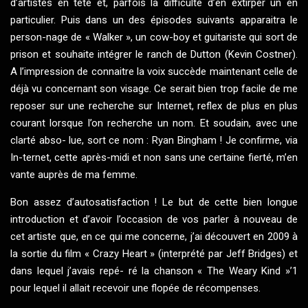
d’artistes en tête et, parfois la difficulté d’en extirper un en
particulier. Puis dans un des épisodes suivants apparaitra le
person-nage de « Walker », un cow-boy et guitariste qui sort de
prison et souhaite intégrer le ranch de Dutton (Kevin Costner).
A l’impression de connaitre la voix succède maintenant celle de
déjà vu concernant son visage. Ce serait bien trop facile de me
reposer sur une recherche sur Internet, reflex de plus en plus
courant lorsque l’on recherche un nom. Et soudain, avec une
clarté abso- lue, sort ce nom : Ryan Bingham ! Je confirme, via
In-ternet, cette après-midi et non sans une certaine fierté, m’en
vante auprès de ma femme.
Bon assez d’autosatisfaction ! Le but de cette bien longue
introduction et d’avoir l’occasion de vos parler à nouveau de
cet artiste que, en ce qui me concerne, j’ai découvert en 2009 à
la sortie du film « Crazy Heart » (interprété par Jeff Bridges) et
dans lequel j’avais repé- ré la chanson « The Weary Kind »’1
pour lequel il allait recevoir une flopée de récompenses.