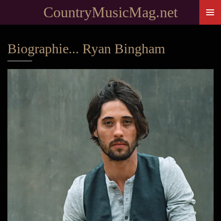
CountryMusicMag.net
Passer
au
contenu
Biographie... Ryan Bingham
principal