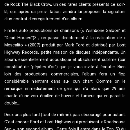
de Rock The Black Crow, un des rares clients présents ce soir-
là, qui, après sa pres- tation viendra lui proposer la signature
d’un contrat d’enregistrement d’un album.
Fini les auto productions de chansons (« Wishbone Saloon’’ et
‘’Dead Horses’’)3 ; on passe directement à la réalisation de «
Mescalito » (2007) produit par Mark Ford et distribué par Lost
Highway Records, petite maison de disques indépendante. Un
album, essentiellement acoustique et absolument sublime (car
constitué de ‘’pépites d’or’’) que je vous invite à écouter. Bien
loin des productions commerciales, l’album fera un flop
considérable n’entrant dans au- cun chart. Comme on le
remarque immédiatement ce gars qui n’a alors que 29 ans
chante d’une voix éraillée de buveur et fumeur qui en parait le
double...
Deux ans plus tard (tout de même), pas découragé pour autant,
C’est encore Ford et Lost Highway qui produisent « Roadhouse
Sun », son second album... Cette fois il entre dans le Top 50 du