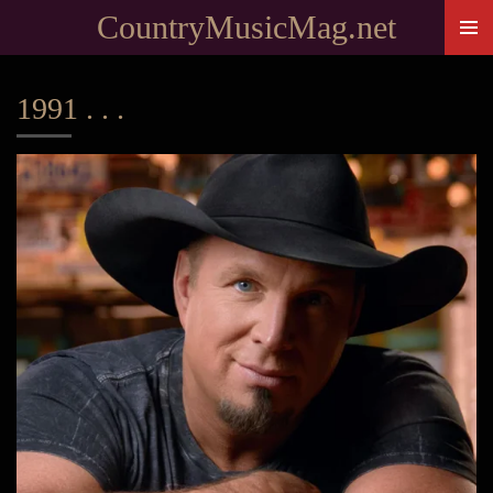
CountryMusicMag.net
Passer
au
contenu
1991 . . .
principal