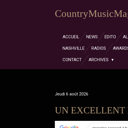
Passer
CountryMusicMag
au
contenu
principal
ACCUEIL
NEWS
EDITO
A
NASHVILLE
RADIOS
AWARD
CONTACT
ARCHIVES
Jeudi 6 août 2026
UN EXCELLENT