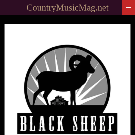
CountryMusicMag.net
Passer
au
contenu
principal