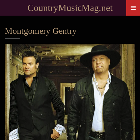
CountryMusicMag.net
Passer
au
contenu
Montgomery Gentry
principal