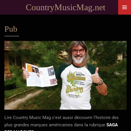
CountryMusicMag.net
Passer
au
contenu
Pub
principal
Lire Country Music Mag c'est aussi découvrir l'histoire des
plus grandes marques américaines dans la rubrique
SAGA