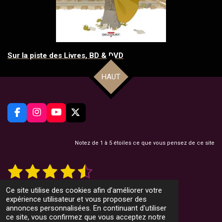
Sur la piste des Livres, BD & DVD
HAUT
F
I
Y
X
a
n
o
c
s
u
e
t
T
Notez de 1 à 5 étoiles ce que vous pensez de ce site
b
a
u
o
g
b
1
2
3
4
5
E
É
o
r
e
n
v
k
a
v
é
é
é
é
é
a
o
m
12 votes
Ce site utilise des cookies afin d’améliorer votre
y
l
© 2022 CountryMusicMag.net
t
t
t
t
t
expérience utilisateur et vous proposer des
e
u
r
Propulsé par
Webador
annonces personnalisées. En continuant d'utiliser
l
a
o
o
o
o
o
ce site, vous confirmez que vous acceptez notre
'
t