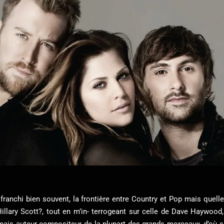
et franchi bien souvent, la frontière entre Country et Pop mais que
Hillary Scott?, tout en m’in- terrogeant sur celle de Dave Haywood,
e mais auteur compositeur de la plupart des grands morceaux, d’où s