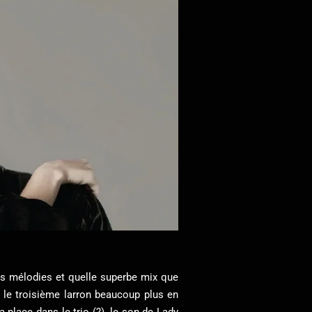
lles mélodies et quelle superbe mix que
 le troisième larron beaucoup plus en
a place dans le trio (?). le son de Lady