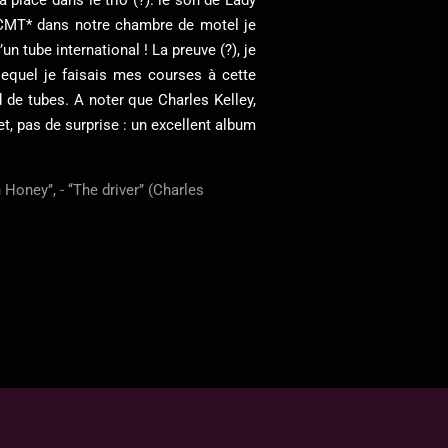
ant CMT* dans notre chambre de motel je
 tube international ! La preuve (?), je
lequel je faisais mes courses à cette
id de tubes. A noter que Charles Kelley,
 et, pas de surprise : un excellent album
Honey’’, - ‘‘The driver’’ (Charles