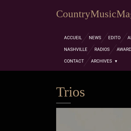
Passer
CountryMusicMag
au
contenu
principal
ACCUEIL
NEWS
EDITO
A
NASHVILLE
RADIOS
AWAR
CONTACT
ARCHIVES
Trios