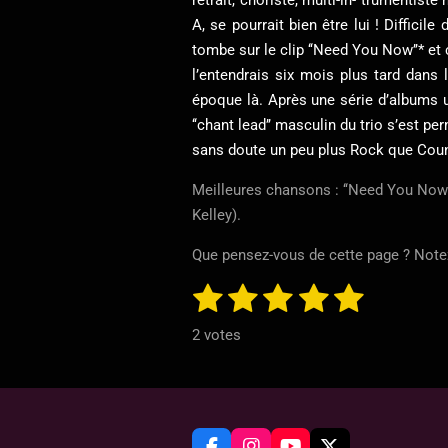
A, se pourrait bien être lui ! Diffic
tombe sur le clip ‘‘Need You Now’’* et
l’entendrais six mois plus tard dans 
époque là. Après une série d’albums
‘‘chant lead’’ masculin du trio s’est pe
sans doute un peu plus Rock que Coun
Meilleures chansons : ‘‘Need You Now’’ (b
Kelley).
Que pensez-vous de cette page ? Notez
1
2
3
4
5
E
É
n
v
é
é
é
é
é
v
2 votes
a
o
t
t
t
t
t
y
l
e
o
o
o
o
o
u
r
i
i
i
i
i
l
a
'
t