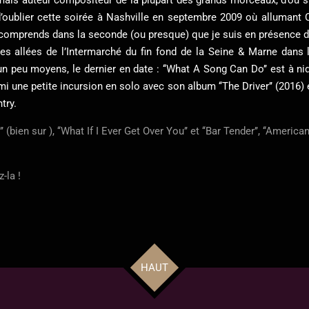
ile d’oublier cette soirée à Nashville en septembre 2009 où allum
 comprends dans la seconde (ou presque) que je suis en présence d’un
les allées de l’Intermarché du fin fond de la Seine & Marne dans 
 un peu moyens, le dernier en date : ‘‘What A Song Can Do’’ est à n
rmi une petite incursion en solo avec son album ‘‘The Driver’’ (2016)
try.
ien sur ), ‘‘What If I Ever Get Over You’’ et ‘‘Bar Tender’’, ‘‘American 
-la !
HAUT