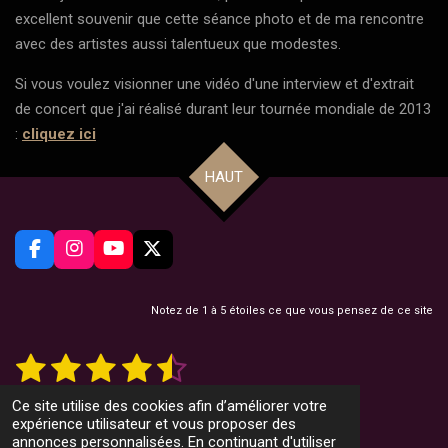
excellent souvenir que cette séance photo et de ma rencontre
avec des artistes aussi talentueux que modestes.
Si vous voulez visionner une vidéo d'une interview et d'extrait
de concert que j'ai réalisé durant leur tournée mondiale de 2013
:
cliquez ici
HAUT
F
I
Y
X
a
n
o
c
s
u
e
t
T
Notez de 1 à 5 étoiles ce que vous pensez de ce site
b
a
u
o
g
b
1
2
3
4
5
E
É
o
r
e
n
v
k
a
v
é
é
é
é
é
a
o
m
12 votes
Ce site utilise des cookies afin d’améliorer votre
y
l
© 2022 CountryMusicMag.net
t
t
t
t
t
expérience utilisateur et vous proposer des
e
u
r
Propulsé par
Webador
annonces personnalisées. En continuant d'utiliser