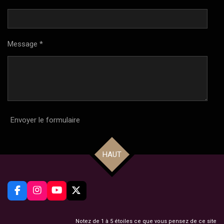
Message *
Envoyer le formulaire
HAUT
F
I
Y
X
a
n
o
c
s
u
e
t
T
Notez de 1 à 5 étoiles ce que vous pensez de ce site